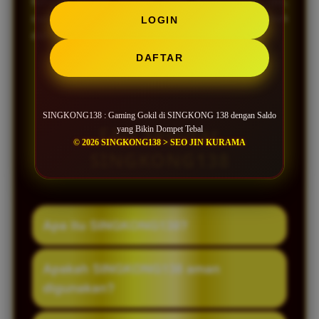
Banyak pemain berbagi cerita kemenangan, tips,
sampai pengalaman unik yang bikin kamu makin betah
LOGIN
dan nggak ngerasa sendirian.
DAFTAR
SINGKONG138 : Gaming Gokil di SINGKONG 138 dengan Saldo
FAQ Seputar
yang Bikin Dompet Tebal
© 2026 SINGKONG138 > SEO JIN KURAMA
SINGKONG138
Apa itu SINGKONG138?
SINGKONG138 adalah platform permainan
Apakah SINGKONG138 aman
digital yang menawarkan berbagai jenis
digunakan?
permainan slot dengan tema menarik dan
fitur interaktif untuk memberikan