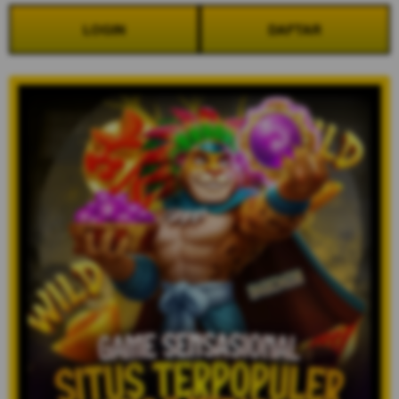
LOGIN
DAFTAR