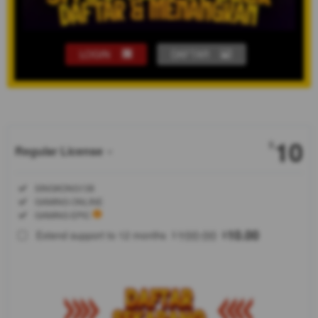
LOGIN
DAFTAR
Show More
10
$
Regular License
Regular
Included:
SINGKONG138
License
Included:
GAMING ONLINE
SELECTED
Included:
GAMING EPIC
88
$
100.00
10.00
Extend support to 12 months
$
$
Gaskeun main
di
SINGKONG138,
rasain gaming
gokil dengan