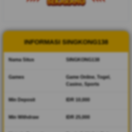
peluang saldo
kontan gede,
fitur kekinian,
dan vibe seru
yang bikin
kamu auto
betah tiap hari!
INFORMASI SINGKONG138
V
i
Nama Situs
SINGKONG138
e
w
l
Games
Game Online, Togel,
i
Casino, Sports
c
e
Min Deposit
IDR 10,000
n
s
e
Min Withdraw
IDR 25,000
d
e